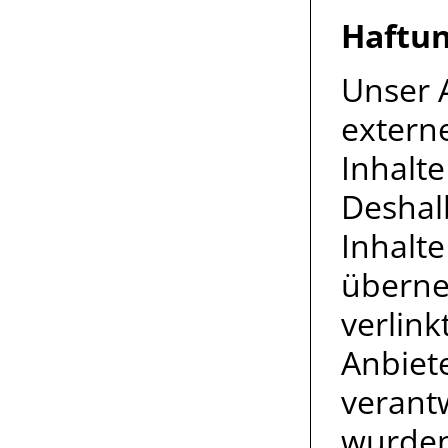
Haftun
Unser 
extern
Inhalte
Deshal
Inhalt
überne
verlink
Anbiete
verantw
wurden