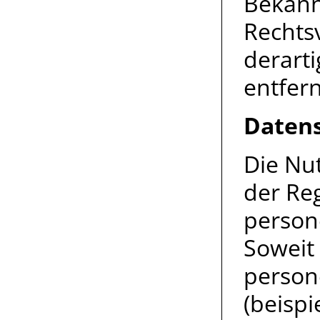
Bekann
Rechts
derart
entfer
Daten
Die Nut
der Re
person
Soweit
person
(beispi