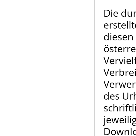
Die dur
erstell
diesen
österr
Verviel
Verbrei
Verwer
des Ur
schrif
jeweili
Downlo