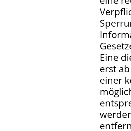
eine re
Verpfl
Sperru
Inform
Gesetz
Eine di
erst a
einer 
möglic
entspr
werden
entfer