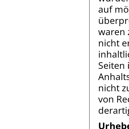
auf mö
überprü
waren 
nicht 
inhaltl
Seiten 
Anhalt
nicht 
von Re
derart
Urheb