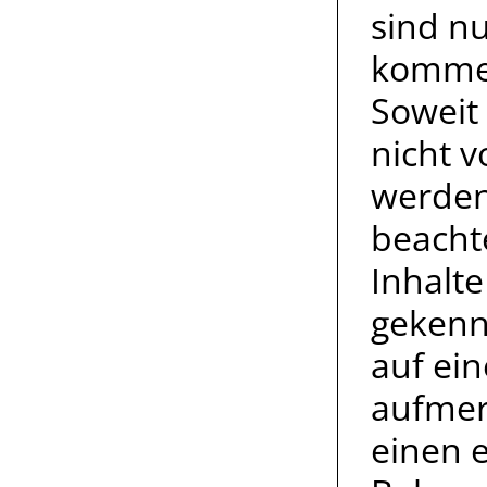
sind nu
kommer
Soweit 
nicht v
werden
beacht
Inhalte
gekennz
auf ei
aufmer
einen 