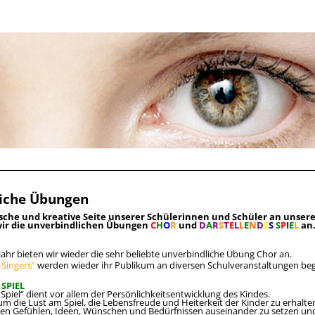
iche Übungen
sche und kreative Seite unserer Schülerinnen und Schüler an unsere
wir die unverbindlichen Übungen
C
H
O
R
und
D
A
R
S
T
E
L
L
E
N
D
E
S
S
P
I
E
L
an
jahr bieten wir wieder die sehr beliebte unverbindliche Übung Chor an.
-Singers“
werden wieder ihr Publikum an diversen Schulveranstaltungen beg
SPIEL
Spiel“ dient vor allem der Persönlichkeitsentwicklung des Kindes.
um die Lust am Spiel, die Lebensfreude und Heiterkeit der Kinder zu erhalte
nen Gefühlen, Ideen, Wünschen und Bedürfnissen auseinander zu setzen und