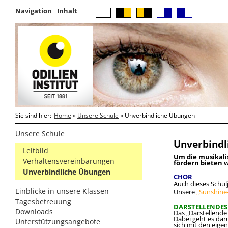
Navigation
Inhalt
Sie sind hier:
Home
»
Unsere Schule
» Unverbindliche Übungen
Unsere Schule
Unverbindl
Leitbild
Um die musikali
Verhaltensvereinbarungen
fördern bieten 
Unverbindliche Übungen
CHOR
Auch dieses Schul
Einblicke in unsere Klassen
Unsere
„Sunshine
Tagesbetreuung
DARSTELLENDES 
Downloads
Das „Darstellende 
Dabei geht es dar
Unterstützungsangebote
sich mit den eige