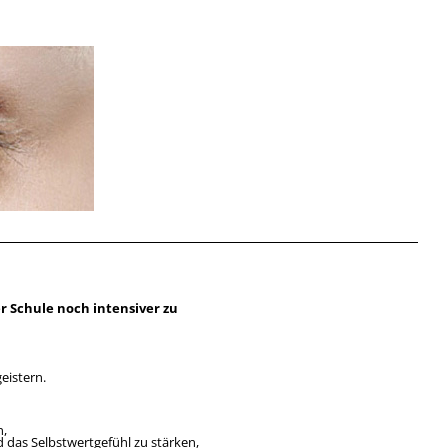
r Schule noch intensiver zu
.
eistern.
n,
 das Selbstwertgefühl zu stärken,