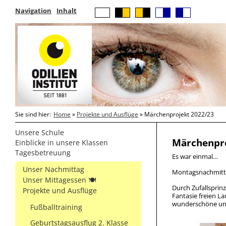
Navigation
Inhalt
Sie sind hier:
Home
»
Projekte und Ausflüge
» Märchenprojekt 2022/23
Unsere Schule
Märchenpro
Einblicke in unsere Klassen
Tagesbetreuung
Es war einmal…
Unser Nachmittag
Montagsnachmittag
Unser Mittagessen 🍽
Durch Zufallsprin
Projekte und Ausflüge
Fantasie freien L
wunderschöne un
Fußballtraining
Geburtstagsausflug 2. Klasse